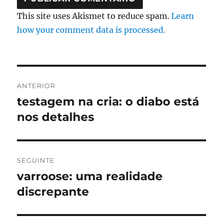
This site uses Akismet to reduce spam.
Learn
how your comment data is processed.
Navegação
ANTERIOR
de
testagem na cria: o diabo está
Artigo
anterior:
nos detalhes
artigos
SEGUINTE
varroose: uma realidade
Artigo
seguinte:
discrepante