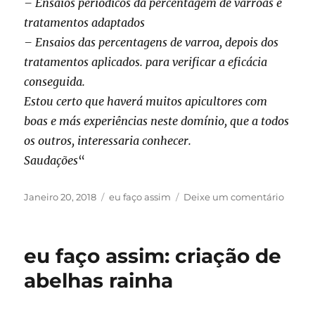
– Ensaios periódicos da percentagem de varroas e
tratamentos adaptados
– Ensaios das percentagens de varroa, depois dos
tratamentos aplicados. para verificar a eficácia
conseguida.
Estou certo que haverá muitos apicultores com
boas e más experiências neste domínio, que a todos
os outros, interessaria conhecer.
Saudações
“
Publicado
Categorias
sobre
Janeiro 20, 2018
eu faço assim
Deixe um comentário
em
eu
faço
assim:
eu faço assim: criação de
contro
a
abelhas rainha
infest
da
varroa