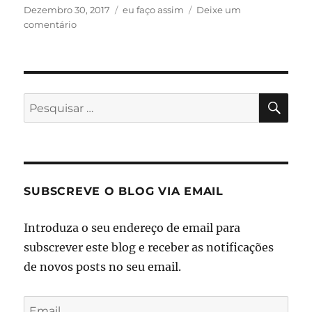
Publicado
Categorias
Dezembro 30, 2017
eu faço assim
Deixe um
em
sobre
comentário
eu
faço
assim:
propósito
desta
PES
Pesquisar
categoria
por:
temática
SUBSCREVE O BLOG VIA EMAIL
Introduza o seu endereço de email para
subscrever este blog e receber as notificações
de novos posts no seu email.
Email