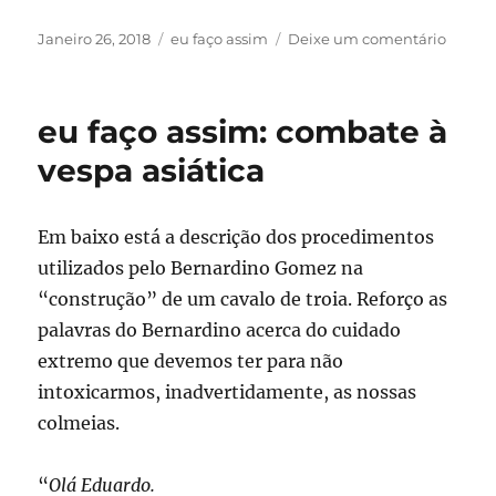
Publicado
Categorias
sobre
Janeiro 26, 2018
eu faço assim
Deixe um comentário
em
eu
faço
assim:
eu faço assim: combate à
forma
de
vespa asiática
núcleo
e
respec
Em baixo está a descrição dos procedimentos
criaçã
utilizados pelo Bernardino Gomez na
de
rainha
“construção” de um cavalo de troia. Reforço as
palavras do Bernardino acerca do cuidado
extremo que devemos ter para não
intoxicarmos, inadvertidamente, as nossas
colmeias.
“
Olá Eduardo.