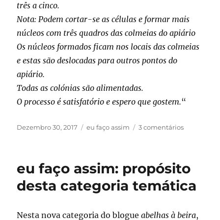
três a cinco.
Nota: Podem cortar-se as células e formar mais
núcleos com três quadros das colmeias do apiário
Os núcleos formados ficam nos locais das colmeias
e estas são deslocadas para outros pontos do
apiário.
Todas as colónias são alimentadas.
O processo é satisfatório e espero que gostem.
“
Publicado
Categorias
em
Dezembro 30, 2017
eu faço assim
3 comentários
em
eu
faço
assim:
eu faço assim: propósito
criação
de
desta categoria temática
abelhas
rainha
Nesta nova categoria do blogue
abelhas à beira
,