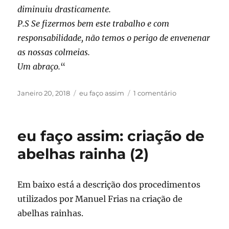
diminuiu drasticamente.
P.S Se fizermos bem este trabalho e com
responsabilidade, não temos o perigo de envenenar
as nossas colmeias.
Um abraço.
“
Publicado
Categorias
em
Janeiro 20, 2018
eu faço assim
1 comentário
em
eu
faço
assim:
eu faço assim: criação de
combate
à
abelhas rainha (2)
vespa
asiática
Em baixo está a descrição dos procedimentos
utilizados por Manuel Frias na criação de
abelhas rainhas.