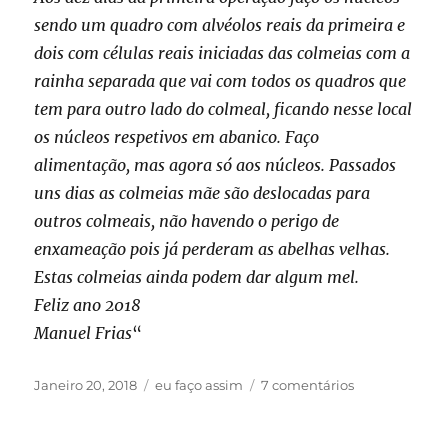
sendo um quadro com alvéolos reais da primeira e
dois com células reais iniciadas das colmeias com a
rainha separada que vai com todos os quadros que
tem para outro lado do colmeal, ficando nesse local
os núcleos respetivos em abanico. Faço
alimentação, mas agora só aos núcleos. Passados
uns dias as colmeias mãe são deslocadas para
outros colmeais, não havendo o perigo de
enxameação pois já perderam as abelhas velhas.
Estas colmeias ainda podem dar algum mel.
Feliz ano 2018
Manuel Frias
“
Publicado
Categorias
em
Janeiro 20, 2018
eu faço assim
7 comentários
em
eu
faço
assim: