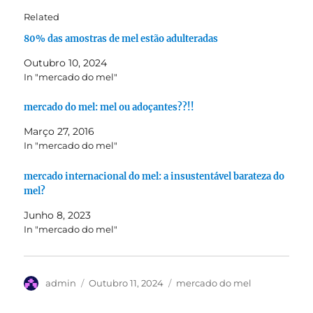
Related
80% das amostras de mel estão adulteradas
Outubro 10, 2024
In "mercado do mel"
mercado do mel: mel ou adoçantes??!!
Março 27, 2016
In "mercado do mel"
mercado internacional do mel: a insustentável barateza do
mel?
Junho 8, 2023
In "mercado do mel"
Autor
Publicado
Categorias
admin
Outubro 11, 2024
mercado do mel
em