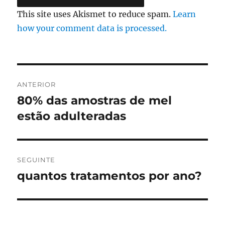
This site uses Akismet to reduce spam.
Learn
how your comment data is processed.
Navegação
ANTERIOR
de
80% das amostras de mel
Artigo
anterior:
estão adulteradas
artigos
SEGUINTE
quantos tratamentos por ano?
Artigo
seguinte: