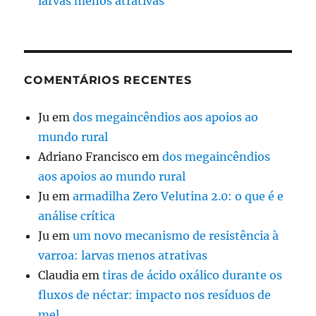
larvas menos atrativas
COMENTÁRIOS RECENTES
Ju
em
dos megaincêndios aos apoios ao
mundo rural
Adriano Francisco
em
dos megaincêndios
aos apoios ao mundo rural
Ju
em
armadilha Zero Velutina 2.0: o que é e
análise crítica
Ju
em
um novo mecanismo de resistência à
varroa: larvas menos atrativas
Claudia
em
tiras de ácido oxálico durante os
fluxos de néctar: impacto nos resíduos de
mel