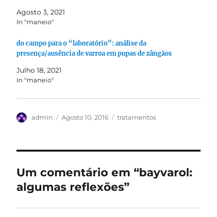
Agosto 3, 2021
In "maneio"
do campo para o “laboratório”: análise da
presença/ausência de varroa em pupas de zângãos
Julho 18, 2021
In "maneio"
Autor
Publicado
Categorias
admin
Agosto 10, 2016
tratamentos
em
Um comentário em “bayvarol:
algumas reflexões”