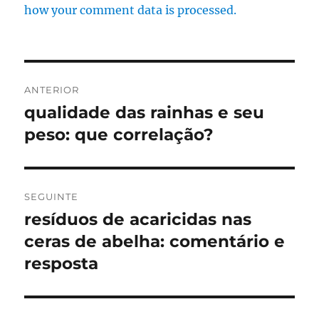
how your comment data is processed.
Navegação
ANTERIOR
de
qualidade das rainhas e seu
Artigo
anterior:
peso: que correlação?
artigos
SEGUINTE
resíduos de acaricidas nas
Artigo
seguinte:
ceras de abelha: comentário e
resposta