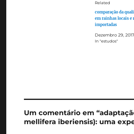
Related
comparação da qual
em rainhas locais e
importadas
Dezembro 29, 201
In "estudos"
Um comentário em “adaptação 
mellifera iberiensis): uma exp