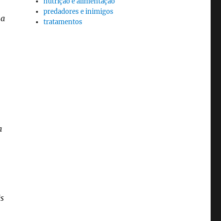
nutrição e alimentação
predadores e inimigos
 a
tratamentos
a
ês