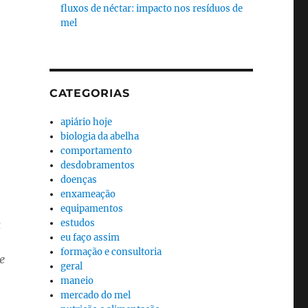
fluxos de néctar: impacto nos resíduos de
mel
CATEGORIAS
apiário hoje
biologia da abelha
comportamento
desdobramentos
doenças
enxameação
equipamentos
estudos
a
eu faço assim
formação e consultoria
e
geral
maneio
mercado do mel