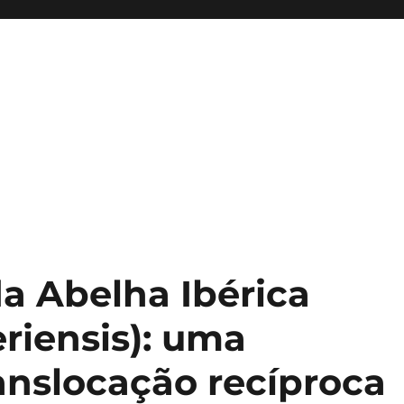
a Abelha Ibérica
eriensis): uma
anslocação recíproca