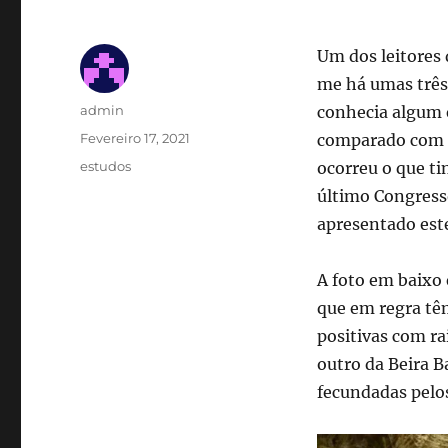
Um dos leitores
me há umas três
Autor
admin
conhecia algum 
Publicado
Fevereiro 17, 2021
comparado com o
em
Categorias
estudos
ocorreu o que ti
último Congresso
apresentado este
A foto em baixo 
que em regra t
positivas com ra
outro da Beira 
fecundadas pelos