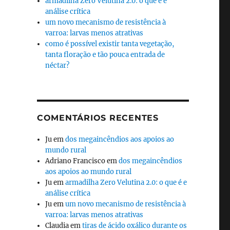
armadilha Zero Velutina 2.0: o que é e
análise crítica
um novo mecanismo de resistência à
varroa: larvas menos atrativas
como é possível existir tanta vegetação,
tanta floração e tão pouca entrada de
néctar?
COMENTÁRIOS RECENTES
Ju
em
dos megaincêndios aos apoios ao
mundo rural
Adriano Francisco
em
dos megaincêndios
aos apoios ao mundo rural
Ju
em
armadilha Zero Velutina 2.0: o que é e
análise crítica
Ju
em
um novo mecanismo de resistência à
varroa: larvas menos atrativas
Claudia
em
tiras de ácido oxálico durante os