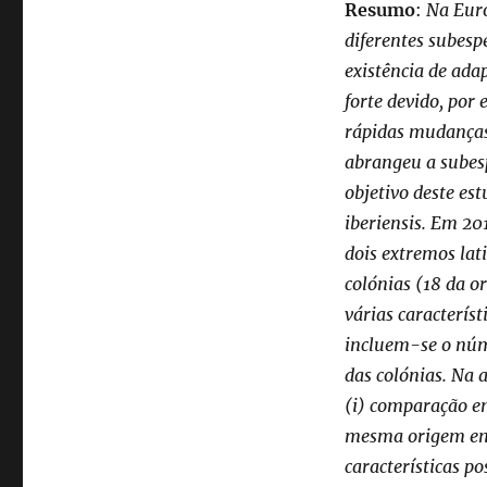
Resumo
:
Na Euro
diferentes subesp
existência de ada
forte devido, por
rápidas mudanças
abrangeu a subesp
objetivo deste est
iberiensis. Em 20
dois extremos lat
colónias (18 da o
várias caracterís
incluem-se o núm
das colónias. Na 
(i) comparação en
mesma origem entr
características 