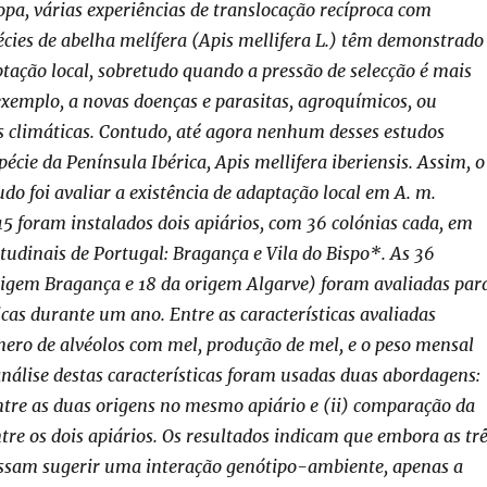
pa, várias experiências de translocação recíproca com
écies de abelha melífera (Apis mellifera L.) têm demonstrado
ptação local, sobretudo quando a pressão de selecção é mais
 exemplo, a novas doenças e parasitas, agroquímicos, ou
 climáticas. Contudo, até agora nenhum desses estudos
écie da Península Ibérica, Apis mellifera iberiensis. Assim, o
udo foi avaliar a existência de adaptação local em A. m.
15 foram instalados dois apiários, com 36 colónias cada, em
itudinais de Portugal: Bragança e Vila do Bispo*. As 36
rigem Bragança e 18 da origem Algarve) foram avaliadas par
ticas durante um ano. Entre as características avaliadas
ero de alvéolos com mel, produção de mel, e o peso mensal
análise destas características foram usadas duas abordagens:
tre as duas origens no mesmo apiário e (ii) comparação da
e os dois apiários. Os resultados indicam que embora as tr
possam sugerir uma interação genótipo-ambiente, apenas a