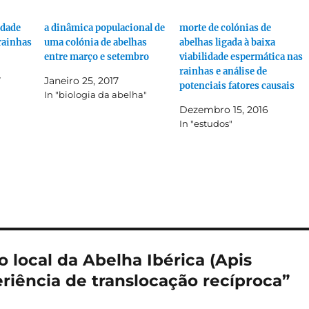
idade
a dinâmica populacional de
morte de colónias de
 rainhas
uma colónia de abelhas
abelhas ligada à baixa
entre março e setembro
viabilidade espermática nas
rainhas e análise de
7
Janeiro 25, 2017
potenciais fatores causais
In "biologia da abelha"
Dezembro 15, 2016
In "estudos"
local da Abelha Ibérica (Apis
eriência de translocação recíproca”