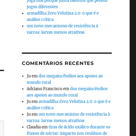
Joga mal porque junta talentos que pedem
jogos diferentes
armadilha Zero Velutina 2.0: o que é e
análise crítica
um novo mecanismo de resistência à
varroa: larvas menos atrativas
COMENTÁRIOS RECENTES
Ju
em
dos megaincêndios aos apoios ao
mundo rural
Adriano Francisco
em
dos megaincêndios
aos apoios ao mundo rural
Ju
em
armadilha Zero Velutina 2.0: o que é e
análise crítica
Ju
em
um novo mecanismo de resistência à
varroa: larvas menos atrativas
Claudia
em
tiras de ácido oxálico durante os
fluxos de néctar: impacto nos resíduos de