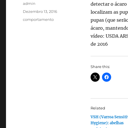
Autor
admin
detectar o ácaro
Publicado
Dezembro 13, 2016
localizam as pu
em
Categorias
comportamento
pupas (que serão
ácaro, mantendo 
vídeo: USDA ARS
de 2016
Share this:
Related
VSH (Varroa Sensiti
Hygiene): abelhas