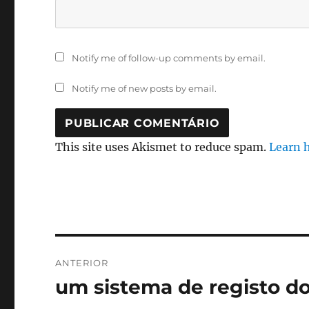
Notify me of follow-up comments by email.
Notify me of new posts by email.
This site uses Akismet to reduce spam.
Learn 
Navegação
ANTERIOR
de
um sistema de registo do
Artigo
anterior:
artigos