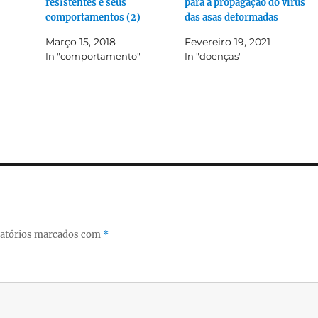
resistentes e seus
para a propagação do vírus
comportamentos (2)
das asas deformadas
Março 15, 2018
Fevereiro 19, 2021
"
In "comportamento"
In "doenças"
atórios marcados com
*