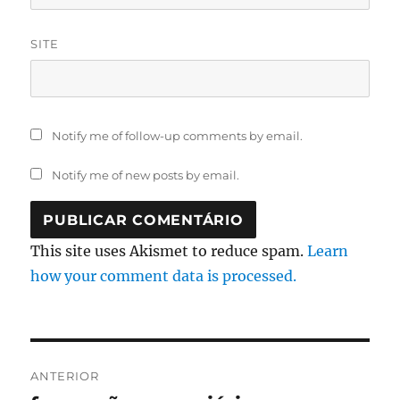
SITE
Notify me of follow-up comments by email.
Notify me of new posts by email.
This site uses Akismet to reduce spam.
Learn
how your comment data is processed.
Navegação
ANTERIOR
de