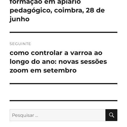
formação em apiário
Artigo
anterior:
pedagógico, coimbra, 28 de
artigos
junho
SEGUINTE
como controlar a varroa ao
Artigo
seguinte:
longo do ano: novas sessões
zoom em setembro
PES
Pesquisar
por: