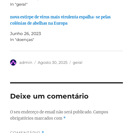
In "geral"
nova estirpe de vírus mais virulenta espalha-se pelas
colónias de abelhas na Europa
Junho 26, 2023
In "doenças"
Autor
Publicado
Categorias
admin
Agosto 30, 2025
geral
em
Deixe um comentário
O seu endereço de email não será publicado.
Campos
obrigatórios marcados com
*
COMENTÁRIO
*