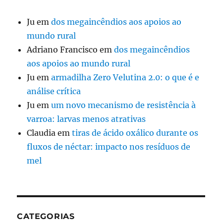
Ju
em
dos megaincêndios aos apoios ao
mundo rural
Adriano Francisco
em
dos megaincêndios
aos apoios ao mundo rural
Ju
em
armadilha Zero Velutina 2.0: o que é e
análise crítica
Ju
em
um novo mecanismo de resistência à
varroa: larvas menos atrativas
Claudia
em
tiras de ácido oxálico durante os
fluxos de néctar: impacto nos resíduos de
mel
CATEGORIAS