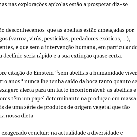
as nas explorações apícolas estão a prosperar diz-se
.
ão desconhecemos que as abelhas estão ameaçadas por
os (varroa, virús, pesticidas, predadores exóticos, …),
centes, e que sem a intervenção humana, em particular d
u declínio seria rápido e a sua extinção quase certa.
bre citação do Einstein “sem abelhas a humanidade vive
tro anos” nunca lhe tenha saído da boca tanto quanto s
 exagero alerta para um facto incontornável: as abelhas e
dores têm um papel determinante na produção em massa
is de uma série de produtos de origem vegetal que tão
na nossa dieta.
 exagerado concluir: na actualidade a diversidade e