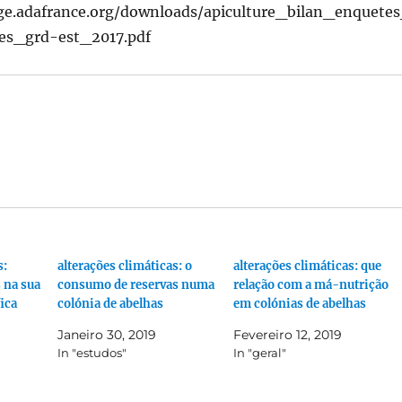
ge.adafrance.org/downloads/apiculture_bilan_enquete
les_grd-est_2017.pdf
s:
alterações climáticas: o
alterações climáticas: que
 na sua
consumo de reservas numa
relação com a má-nutrição
ica
colónia de abelhas
em colónias de abelhas
Janeiro 30, 2019
Fevereiro 12, 2019
In "estudos"
In "geral"