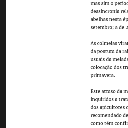
mas sim o perío
dessincronia rel
abelhas nesta ép
setembro; a de 
As colmeias vir
da postura da ra
usuais da melada
colocação dos tr
primavera.
Este atraso da m
inquiridos a tra
dos apicultores
recomendado de j
como têm confir