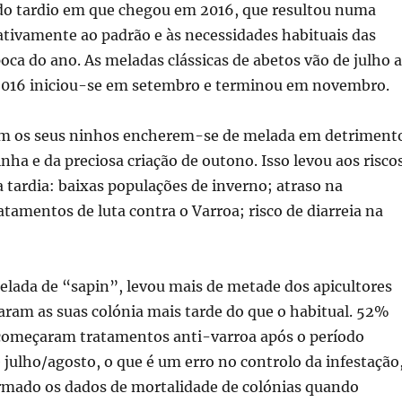
do tardio em que chegou em 2016, que resultou numa
ativamente ao padrão e às necessidades habituais das
oca do ano. As meladas clássicas de abetos vão de julho a
2016 iniciou-se em setembro e terminou em novembro.
am os seus ninhos encherem-se de melada em detriment
inha e da preciosa criação de outono. Isso levou aos risco
 tardia: baixas populações de inverno; atraso na
atamentos de luta contra o Varroa; risco de diarreia na
elada de “sapin”, levou mais de metade dos apicultores
taram as suas colónia mais tarde do que o habitual. 52%
 começaram tratamentos anti-varroa após o período
ulho/agosto, o que é um erro no controlo da infestação
mado os dados de mortalidade de colónias quando