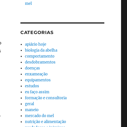
mel
CATEGORIAS
o
apiário hoje
s
biologia da abelha
comportamento
desdobramentos
doenças
enxameação
equipamentos
estudos
eu faço assim
formação e consultoria
geral
maneio
,
mercado do mel
nutrição e alimentação