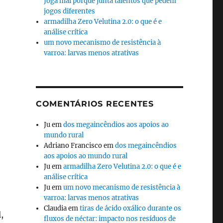
Joga mal porque junta talentos que pedem
jogos diferentes
armadilha Zero Velutina 2.0: o que é e
análise crítica
um novo mecanismo de resistência à
varroa: larvas menos atrativas
COMENTÁRIOS RECENTES
Ju
em
dos megaincêndios aos apoios ao
mundo rural
Adriano Francisco
em
dos megaincêndios
aos apoios ao mundo rural
Ju
em
armadilha Zero Velutina 2.0: o que é e
análise crítica
Ju
em
um novo mecanismo de resistência à
varroa: larvas menos atrativas
Claudia
em
tiras de ácido oxálico durante os
,
fluxos de néctar: impacto nos resíduos de