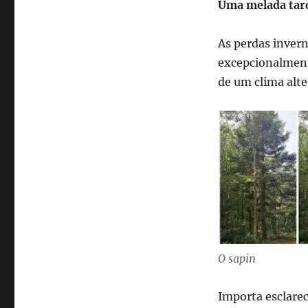
Uma melada tard
As perdas inver
excepcionalment
de um clima alte
O sapin
Importa esclarec