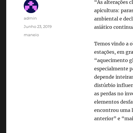
“As alterações 
apicultura: para
Autor
admin
ambiental e decl
Publicado
Junho 23, 2019
asiático continu
em
Categorias
maneio
Temos vindo a o
estações, em gr
“aquecimento gl
especialmente pa
depende inteiram
distúrbio influe
as perdas no inv
elementos desfa
encontrou uma l
anterior” e “mai