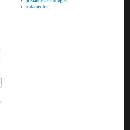
predadores e inimigos
tratamentos
m