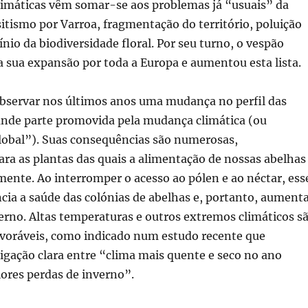
climáticas vêm somar-se aos problemas já “usuais” da
sitismo por Varroa, fragmentação do território, poluição
ínio da biodiversidade floral. Por seu turno, o vespão
a sua expansão por toda a Europa e aumentou esta lista.
bservar nos últimos anos uma mudança no perfil das
ande parte promovida pela mudança climática (ou
obal”). Suas consequências são numerosas,
ra as plantas das quais a alimentação de nossas abelhas
ente. Ao interromper o acesso ao pólen e ao néctar, ess
ncia a saúde das colónias de abelhas e, portanto, aument
erno. Altas temperaturas e outros extremos climáticos s
voráveis, como indicado num estudo recente que
igação clara entre “clima mais quente e seco no ano
ores perdas de inverno”.