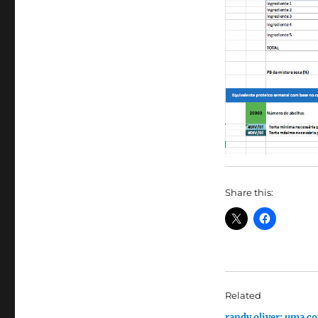
Share this:
Related
randy oliver: uma c