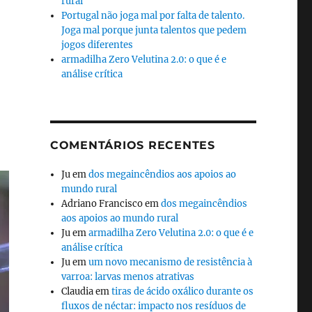
rural
Portugal não joga mal por falta de talento.
Joga mal porque junta talentos que pedem
jogos diferentes
armadilha Zero Velutina 2.0: o que é e
análise crítica
COMENTÁRIOS RECENTES
Ju
em
dos megaincêndios aos apoios ao
mundo rural
Adriano Francisco
em
dos megaincêndios
aos apoios ao mundo rural
Ju
em
armadilha Zero Velutina 2.0: o que é e
análise crítica
Ju
em
um novo mecanismo de resistência à
varroa: larvas menos atrativas
Claudia
em
tiras de ácido oxálico durante os
fluxos de néctar: impacto nos resíduos de