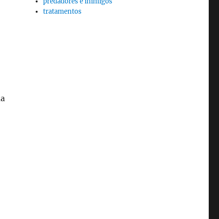
predadores e inimigos
tratamentos
ma