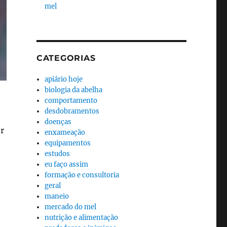
mel
CATEGORIAS
apiário hoje
biologia da abelha
comportamento
desdobramentos
doenças
er
enxameação
equipamentos
estudos
eu faço assim
formação e consultoria
geral
maneio
mercado do mel
nutrição e alimentação