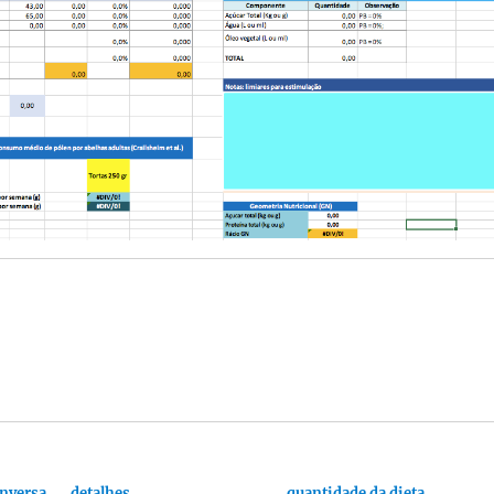
onversa
detalhes…
quantidade da dieta