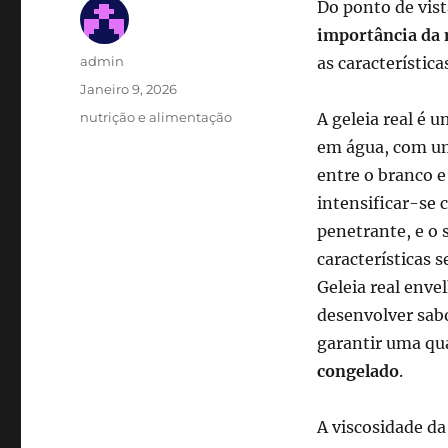
Do ponto de vis
importância da 
Autor
admin
as característica
Publicado
Janeiro 9, 2026
em
Categorias
nutrição e alimentação
A geleia real é 
em água, com um
entre o branco 
intensificar-se
penetrante, e o 
características s
Geleia real enve
desenvolver sabo
garantir uma qua
congelado
.
A viscosidade da