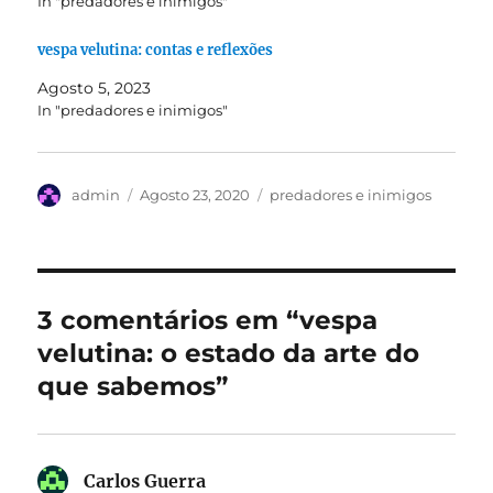
In "predadores e inimigos"
vespa velutina: contas e reflexões
Agosto 5, 2023
In "predadores e inimigos"
Autor
Publicado
Categorias
admin
Agosto 23, 2020
predadores e inimigos
em
3 comentários em “vespa
velutina: o estado da arte do
que sabemos”
Carlos Guerra
diz: