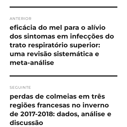
Navegação
ANTERIOR
de
eficácia do mel para o alívio
Artigo
anterior:
dos sintomas em infecções do
artigos
trato respiratório superior:
uma revisão sistemática e
meta-análise
SEGUINTE
perdas de colmeias em três
Artigo
seguinte:
regiões francesas no inverno
de 2017-2018: dados, análise e
discussão