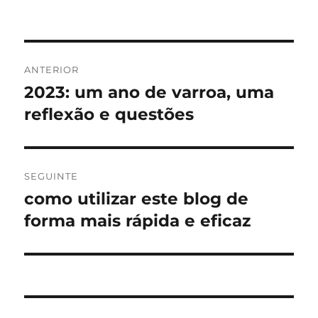
Navegação
ANTERIOR
de
2023: um ano de varroa, uma
Artigo
anterior:
reflexão e questões
artigos
SEGUINTE
como utilizar este blog de
Artigo
seguinte:
forma mais rápida e eficaz