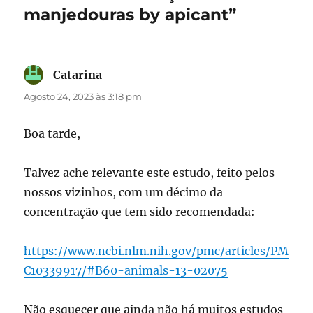
manjedouras by apicant”
Catarina
diz:
Agosto 24, 2023 às 3:18 pm
Boa tarde,
Talvez ache relevante este estudo, feito pelos
nossos vizinhos, com um décimo da
concentração que tem sido recomendada:
https://www.ncbi.nlm.nih.gov/pmc/articles/PM
C10339917/#B60-animals-13-02075
Não esquecer que ainda não há muitos estudos