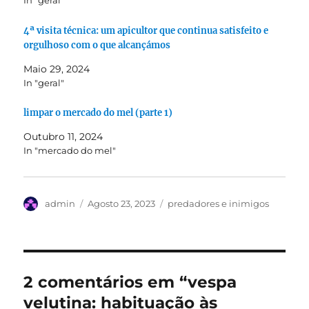
4ª visita técnica: um apicultor que continua satisfeito e
orgulhoso com o que alcançámos
Maio 29, 2024
In "geral"
limpar o mercado do mel (parte 1)
Outubro 11, 2024
In "mercado do mel"
Autor
Publicado
Categorias
admin
Agosto 23, 2023
predadores e inimigos
em
2 comentários em “vespa
velutina: habituação às