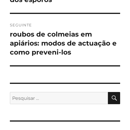
artigos
SEGUINTE
roubos de colmeias em
Artigo
seguinte:
apiários: modos de actuação e
como preveni-los
PES
Pesquisar
por: