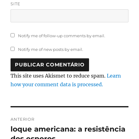
SITE
Notify me of follow-up comments by email.
Notify me of new posts by email.
This site uses Akismet to reduce spam.
Learn
how your comment data is processed.
Navegação
ANTERIOR
de
loque americana: a resistência
Artigo
anterior:
dos esporos