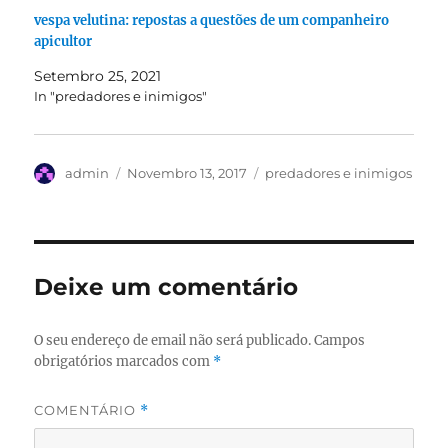
vespa velutina: repostas a questões de um companheiro
apicultor
Setembro 25, 2021
In "predadores e inimigos"
Autor
Publicado
Categorias
admin
Novembro 13, 2017
predadores e inimigos
em
Deixe um comentário
O seu endereço de email não será publicado.
Campos
obrigatórios marcados com
*
COMENTÁRIO
*