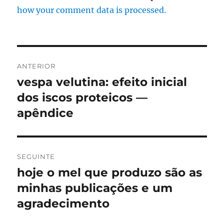
how your comment data is processed.
Navegação
ANTERIOR
de
vespa velutina: efeito inicial
Artigo
anterior:
dos iscos proteicos —
artigos
apêndice
SEGUINTE
hoje o mel que produzo são as
Artigo
seguinte:
minhas publicações e um
agradecimento