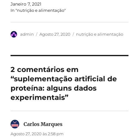
Janeiro 7, 2021
In "nutrição e alimentação"
Autor
Publicado
Categorias
admin
Agosto 27, 2020
nutrição e alimentação
em
2 comentários em
“suplementação artificial de
proteína: alguns dados
experimentais”
Carlos Marques
diz:
Agosto 27, 2020 às 2:58 pm