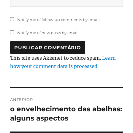
Notify me of follow-up comments by email.
Notify me of new posts by email.
This site uses Akismet to reduce spam.
Learn
how your comment data is processed.
Navegação
ANTERIOR
de
o envelhecimento das abelhas:
Artigo
anterior:
alguns aspectos
artigos