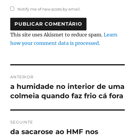
Notify me of new posts by email.
This site uses Akismet to reduce spam.
Learn
how your comment data is processed.
Navegação
ANTERIOR
de
a humidade no interior de uma
Artigo
anterior:
colmeia quando faz frio cá fora
artigos
SEGUINTE
da sacarose ao HMF nos
Artigo