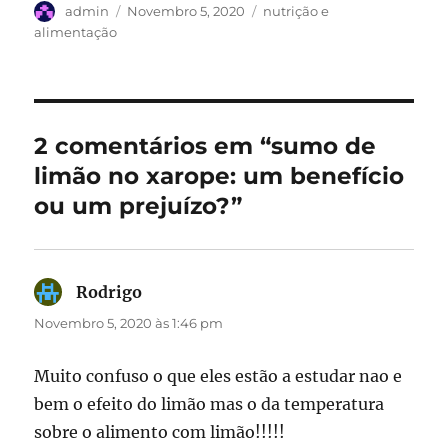
Autor
Publicado
Categorias
admin
Novembro 5, 2020
nutrição e
em
alimentação
2 comentários em “sumo de
limão no xarope: um benefício
ou um prejuízo?”
Rodrigo
diz:
Novembro 5, 2020 às 1:46 pm
Muito confuso o que eles estão a estudar nao e
bem o efeito do limão mas o da temperatura
sobre o alimento com limão!!!!!