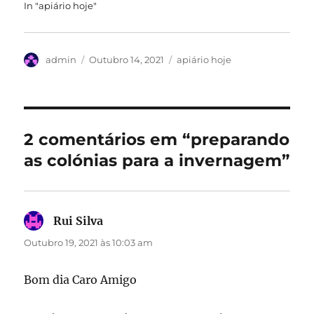
In "apiário hoje"
Autor
Publicado
Categorias
admin
Outubro 14, 2021
apiário hoje
em
2 comentários em “preparando
as colónias para a invernagem”
Rui Silva
diz:
Outubro 19, 2021 às 10:03 am
Bom dia Caro Amigo