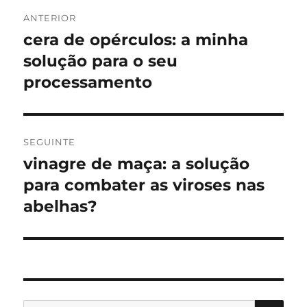
Navegação
ANTERIOR
de
cera de opérculos: a minha
Artigo
anterior:
solução para o seu
artigos
processamento
SEGUINTE
vinagre de maça: a solução
Artigo
seguinte:
para combater as viroses nas
abelhas?
PES