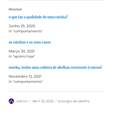
Related
o que faz a qualidade de uma rainha?
Junho 25, 2020
In "comportamento"
as rainhas e os seus casos
Março 30, 2021
In "apiário hoje"
eureka, tenho uma colónia de abelhas resistente à varroa!
Novembro 12, 2021
In "comportamento"
Autor
Publicado
Categorias
admin
Abril 22, 2022
biologia da abelha
em