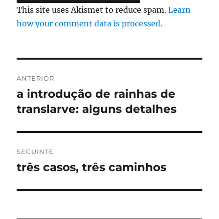
This site uses Akismet to reduce spam.
Learn
how your comment data is processed.
Navegação
ANTERIOR
de
a introdução de rainhas de
Artigo
anterior:
translarve: alguns detalhes
artigos
SEGUINTE
três casos, três caminhos
Artigo
seguinte: