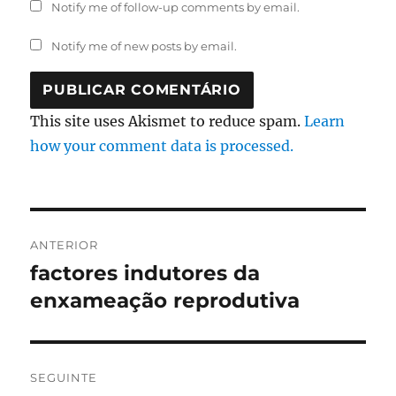
Notify me of follow-up comments by email.
Notify me of new posts by email.
This site uses Akismet to reduce spam.
Learn
how your comment data is processed.
Navegação
ANTERIOR
de
factores indutores da
Artigo
anterior:
enxameação reprodutiva
artigos
SEGUINTE