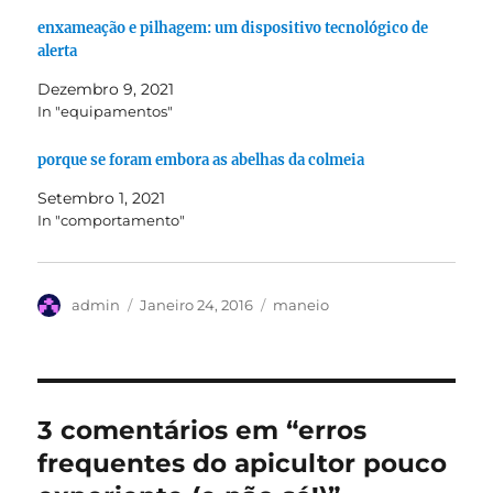
enxameação e pilhagem: um dispositivo tecnológico de
alerta
Dezembro 9, 2021
In "equipamentos"
porque se foram embora as abelhas da colmeia
Setembro 1, 2021
In "comportamento"
Autor
Publicado
Categorias
admin
Janeiro 24, 2016
maneio
em
3 comentários em “erros
frequentes do apicultor pouco