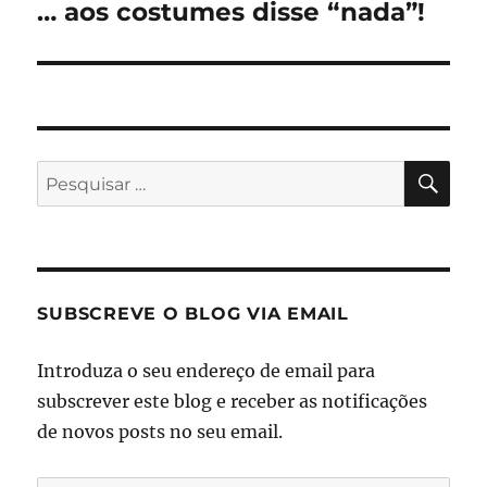
… aos costumes disse “nada”!
Artigo
seguinte:
PES
Pesquisar
por:
SUBSCREVE O BLOG VIA EMAIL
Introduza o seu endereço de email para
subscrever este blog e receber as notificações
de novos posts no seu email.