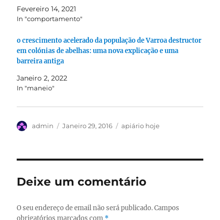
Fevereiro 14, 2021
In "comportamento"
o crescimento acelerado da população de Varroa destructor
em colónias de abelhas: uma nova explicação e uma
barreira antiga
Janeiro 2, 2022
In "maneio"
Autor
Publicado
Categorias
admin
Janeiro 29, 2016
apiário hoje
em
Deixe um comentário
O seu endereço de email não será publicado.
Campos
obrigatórios marcados com
*