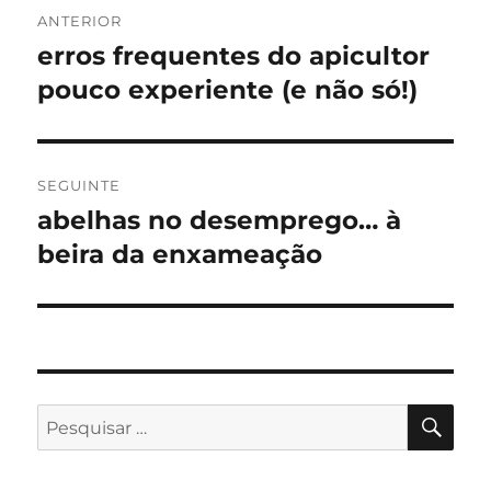
Navegação
ANTERIOR
de
erros frequentes do apicultor
Artigo
anterior:
pouco experiente (e não só!)
artigos
SEGUINTE
abelhas no desemprego… à
Artigo
seguinte:
beira da enxameação
PES
Pesquisar
por: