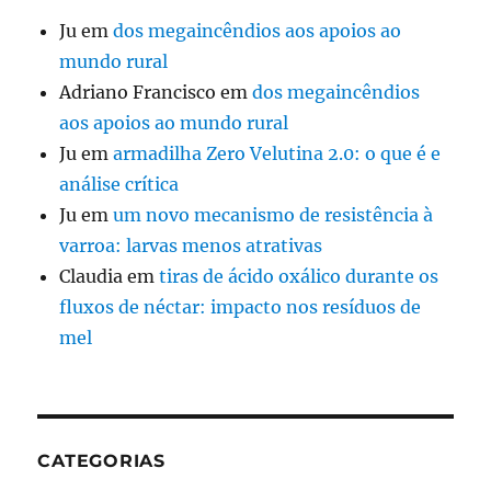
Ju
em
dos megaincêndios aos apoios ao
mundo rural
Adriano Francisco
em
dos megaincêndios
aos apoios ao mundo rural
Ju
em
armadilha Zero Velutina 2.0: o que é e
análise crítica
Ju
em
um novo mecanismo de resistência à
varroa: larvas menos atrativas
Claudia
em
tiras de ácido oxálico durante os
fluxos de néctar: impacto nos resíduos de
mel
CATEGORIAS