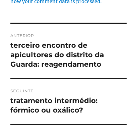
how your comment data is processed.
Navegação
ANTERIOR
de
terceiro encontro de
Artigo
anterior:
apicultores do distrito da
artigos
Guarda: reagendamento
SEGUINTE
tratamento intermédio:
Artigo
seguinte:
fórmico ou oxálico?