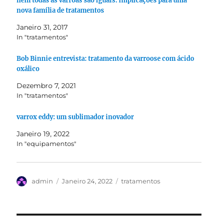
nem todas as varroas são iguais: implicações para uma
nova família de tratamentos
Janeiro 31, 2017
In "tratamentos"
Bob Binnie entrevista: tratamento da varroose com ácido
oxálico
Dezembro 7, 2021
In "tratamentos"
varrox eddy: um sublimador inovador
Janeiro 19, 2022
In "equipamentos"
Autor
Publicado
Categorias
admin
Janeiro 24, 2022
tratamentos
em