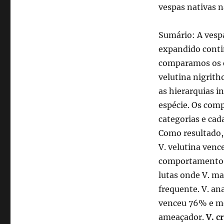
vespas nativas n
Sumário: A vespa
expandido conti
comparamos os c
velutina nigrith
as hierarquias i
espécie. Os com
categorias e cad
Como resultado, 
V. velutina venc
comportamento a
lutas onde V. m
frequente. V. ana
venceu 76% e m
ameaçador.
V. c