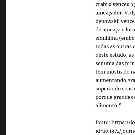
crabro venceu 7
ameaçador
. V. 
dybowskii vence
de ameaça e luta
simillima (embor
todas as outras 
deste estudo, as
ser uma das prin
tem mostrado na
aumentando gradu
superando suas 
porque grandes c
alimento.”
fonte: https://j
id=10.1371/jour