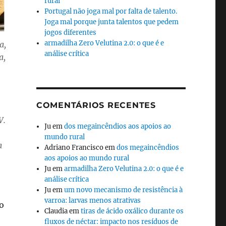
rural
Portugal não joga mal por falta de talento.
Joga mal porque junta talentos que pedem
jogos diferentes
armadilha Zero Velutina 2.0: o que é e
a,
análise crítica
a,
COMENTÁRIOS RECENTES
V.
Ju
em
dos megaincêndios aos apoios ao
mundo rural
a
Adriano Francisco
em
dos megaincêndios
aos apoios ao mundo rural
Ju
em
armadilha Zero Velutina 2.0: o que é e
análise crítica
Ju
em
um novo mecanismo de resistência à
varroa: larvas menos atrativas
o
Claudia
em
tiras de ácido oxálico durante os
fluxos de néctar: impacto nos resíduos de