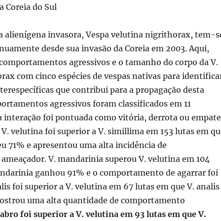
a Coreia do Sul
 alienígena invasora, Vespa velutina nigrithorax, tem-s
nuamente desde sua invasão da Coreia em 2003. Aqui,
omportamentos agressivos e o tamanho do corpo da V.
orax com cinco espécies de vespas nativas para identifica
nterespecíficas que contribui para a propagação desta
portamentos agressivos foram classificados em 11
a interação foi pontuada como vitória, derrota ou empate
V. velutina foi superior a V. simillima em 153 lutas em q
eu 71% e apresentou uma alta incidência de
meaçador. V. mandarinia superou V. velutina em 104
andarinia ganhou 91% e o comportamento de agarrar foi
lis foi superior a V. velutina em 67 lutas em que V. analis
ostrou uma alta quantidade de comportamento
rabro foi superior a V. velutina em 93 lutas em que V.