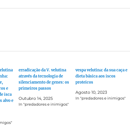
elutina
erradicação da V. velutina
vespa velutina: da sua caça e
nha:
através da tecnologia de
dieta básica aos iscos
e,
silenciamento de genes: os
proteicos
cos e
primeiros passos
Agosto 10, 2023
de isca
Outubro 14, 2025
In "predadores e inimigos"
 alvo e
In "predadores e inimigos"
imigos"