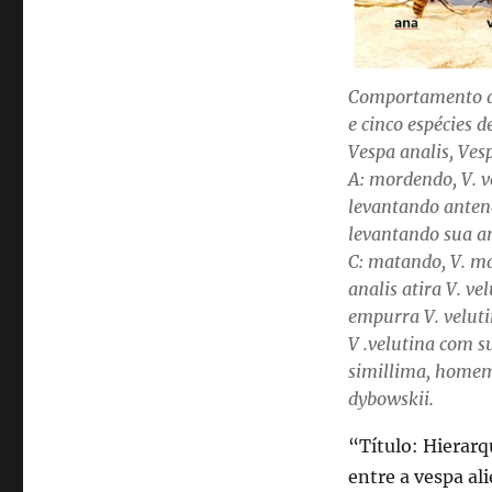
Comportamento ag
e cinco espécies 
Vespa analis, Ves
A: mordendo, V. v
levantando antena
levantando sua an
C: matando, V. ma
analis atira V. v
empurra V. veluti
V .velutina com su
simillima, homem: 
dybowskii.
“Título: Hierarq
entre a vespa al