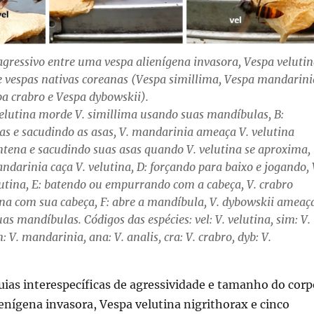
ressivo entre uma vespa alienígena invasora, Vespa velutin
de vespas nativas coreanas (Vespa simillima, Vespa mandarini
pa crabro e Vespa dybowskii).
elutina morde V. simillima usando suas mandíbulas, B:
s e sacudindo as asas, V. mandarinia ameaça V. velutina
tena e sacudindo suas asas quando V. velutina se aproxima,
ndarinia caça V. velutina, D: forçando para baixo e jogando, 
elutina, E: batendo ou empurrando com a cabeça, V. crabro
na com sua cabeça, F: abre a mandíbula, V. dybowskii ameaç
as mandíbulas. Códigos das espécies: vel: V. velutina, sim: V.
V. mandarinia, ana: V. analis, cra: V. crabro, dyb: V.
uias interespecíficas de agressividade e tamanho do corp
ienígena invasora, Vespa velutina nigrithorax e cinco