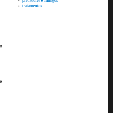
predadores e inimigos
tratamentos
em
e