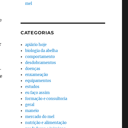
mel
e
CATEGORIAS
r
apiário hoje
biologia da abelha
comportamento
desdobramentos
.
doenças
enxameação
ue
equipamentos
estudos
eu faço assim
formação e consultoria
geral
maneio
mercado do mel
nutrição e alimentação