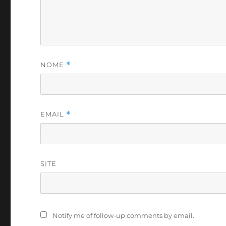
NOME
*
EMAIL
*
SITE
Notify me of follow-up comments by email.