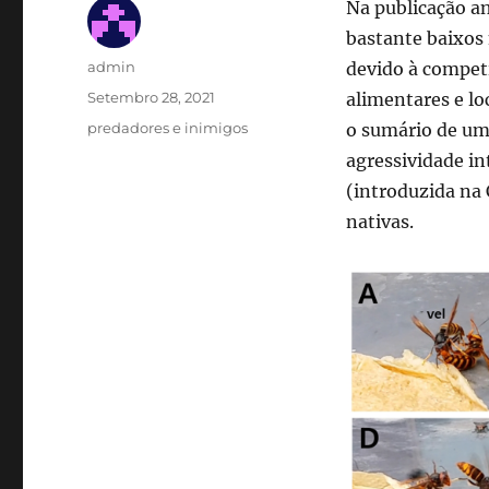
Na publicação an
bastante baixos
Autor
admin
devido à compet
Publicado
Setembro 28, 2021
alimentares e lo
em
Categorias
predadores e inimigos
o sumário de um
agressividade in
(introduzida na 
nativas.