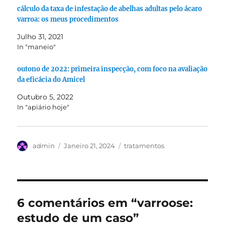
cálculo da taxa de infestação de abelhas adultas pelo ácaro
varroa: os meus procedimentos
Julho 31, 2021
In "maneio"
outono de 2022: primeira inspecção, com foco na avaliação
da eficácia do Amicel
Outubro 5, 2022
In "apiário hoje"
Autor
Publicado
Categorias
admin
Janeiro 21, 2024
tratamentos
em
6 comentários em “varroose:
estudo de um caso”