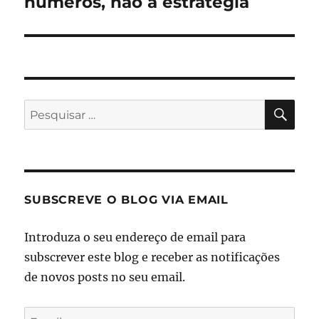
números, não a estratégia
PES
Pesquisar
por:
SUBSCREVE O BLOG VIA EMAIL
Introduza o seu endereço de email para
subscrever este blog e receber as notificações
de novos posts no seu email.
Email