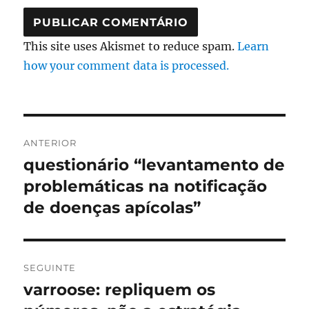
This site uses Akismet to reduce spam.
Learn
how your comment data is processed.
Navegação
ANTERIOR
de
questionário “levantamento de
Artigo
anterior:
problemáticas na notificação
artigos
de doenças apícolas”
SEGUINTE
varroose: repliquem os
Artigo
seguinte: