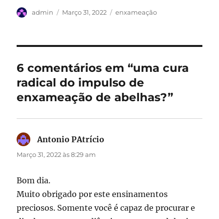
Autor
Publicado
Categorias
admin
Março 31, 2022
enxameação
em
6 comentários em “uma cura
radical do impulso de
enxameação de abelhas?”
Antonio PAtrício
diz:
Março 31, 2022 às 8:29 am
Bom dia.
Muito obrigado por este ensinamentos
preciosos. Somente você é capaz de procurar e