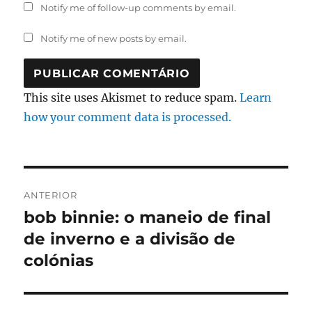
Notify me of follow-up comments by email.
Notify me of new posts by email.
This site uses Akismet to reduce spam.
Learn
how your comment data is processed.
Navegação
ANTERIOR
de
bob binnie: o maneio de final
Artigo
anterior:
de inverno e a divisão de
artigos
colónias