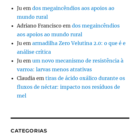
Ju
em
dos megaincêndios aos apoios ao
mundo rural
Adriano Francisco
em
dos megaincêndios
aos apoios ao mundo rural
Ju
em
armadilha Zero Velutina 2.0: o que é e
análise crítica
Ju
em
um novo mecanismo de resistência à
varroa: larvas menos atrativas
Claudia
em
tiras de ácido oxálico durante os
fluxos de néctar: impacto nos resíduos de
mel
CATEGORIAS