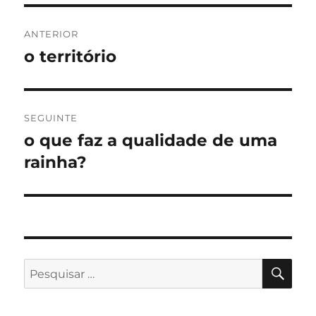
Navegação
ANTERIOR
de
o território
Artigo
anterior:
artigos
SEGUINTE
o que faz a qualidade de uma
Artigo
seguinte:
rainha?
PES
Pesquisar
por: