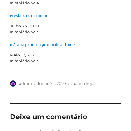
In "apiário hoje"
cresta 2020: o meio
Julho 23, 2020
In "apiário hoje"
olá vera prima: a 900 m de altitude
Maio 18, 2020
In "apiário hoje"
Autor
Publicado
Categorias
admin
Junho 24, 2020
apiário hoje
em
Deixe um comentário