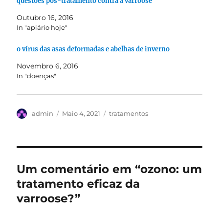
questões pós-tratamento contra a varroose
Outubro 16, 2016
In "apiário hoje"
o vírus das asas deformadas e abelhas de inverno
Novembro 6, 2016
In "doenças"
Autor
Publicado
Categorias
admin
Maio 4, 2021
tratamentos
em
Um comentário em “ozono: um
tratamento eficaz da
varroose?”