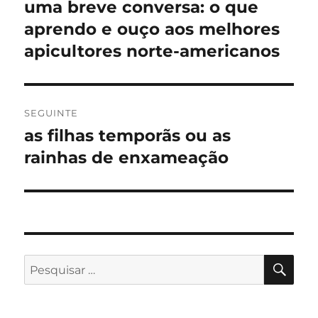
de
uma breve conversa: o que
Artigo
anterior:
aprendo e ouço aos melhores
artigos
apicultores norte-americanos
SEGUINTE
as filhas temporãs ou as
Artigo
seguinte:
rainhas de enxameação
PES
Pesquisar
por: