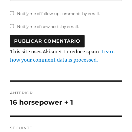
Notify me of follow-up comments by email.
Notify me of new posts by email.
This site uses Akismet to reduce spam.
Learn
how your comment data is processed.
Navegação
ANTERIOR
de
16 horsepower + 1
Artigo
anterior:
artigos
SEGUINTE