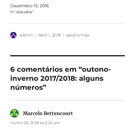
Dezembro 15, 2016
In "estudos"
Autor
Publicado
Categorias
admin
Abril 1, 2018
apiário hoje
em
6 comentários em “outono-
inverno 2017/2018: alguns
números”
Marcelo Bettencourt
diz:
Junho 26, 2018 às 2:24 am