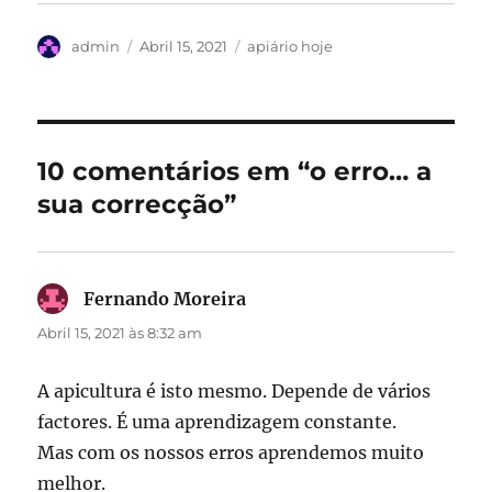
Autor
Publicado
Categorias
admin
Abril 15, 2021
apiário hoje
em
10 comentários em “o erro… a
sua correcção”
Fernando Moreira
diz:
Abril 15, 2021 às 8:32 am
A apicultura é isto mesmo. Depende de vários
factores. É uma aprendizagem constante.
Mas com os nossos erros aprendemos muito
melhor.