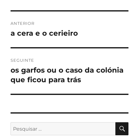
Navegação
ANTERIOR
de
a cera e o cerieiro
Artigo
anterior:
artigos
SEGUINTE
os garfos ou o caso da colónia
Artigo
seguinte:
que ficou para trás
PES
Pesquisar
por: