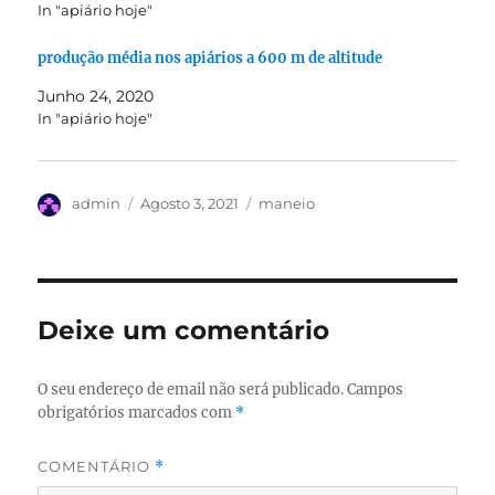
In "apiário hoje"
produção média nos apiários a 600 m de altitude
Junho 24, 2020
In "apiário hoje"
Autor
Publicado
Categorias
admin
Agosto 3, 2021
maneio
em
Deixe um comentário
O seu endereço de email não será publicado.
Campos
obrigatórios marcados com
*
COMENTÁRIO
*