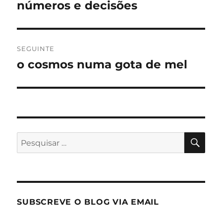
anterior:
números e decisões
artigos
SEGUINTE
o cosmos numa gota de mel
Artigo
seguinte:
PES
Pesquisar
por:
SUBSCREVE O BLOG VIA EMAIL