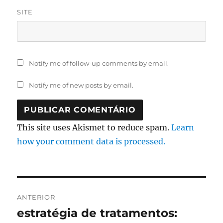
SITE
Notify me of follow-up comments by email.
Notify me of new posts by email.
This site uses Akismet to reduce spam.
Learn
how your comment data is processed.
Navegação
ANTERIOR
de
estratégia de tratamentos:
Artigo