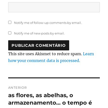
Notify me of follow-up comments by email.
Notify me of new posts by email.
This site uses Akismet to reduce spam.
Learn
how your comment data is processed.
Navegação
ANTERIOR
de
as flores, as abelhas, o
Artigo
anterior:
armazenamento… o tempo é
artigos