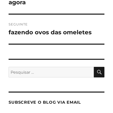
agora
SEGUINTE
fazendo ovos das omeletes
Artigo
seguinte:
PES
Pesquisar
por:
SUBSCREVE O BLOG VIA EMAIL