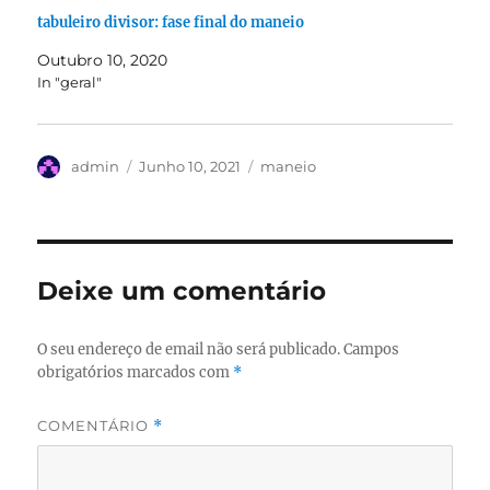
tabuleiro divisor: fase final do maneio
Outubro 10, 2020
In "geral"
Autor
Publicado
Categorias
admin
Junho 10, 2021
maneio
em
Deixe um comentário
O seu endereço de email não será publicado.
Campos
obrigatórios marcados com
*
COMENTÁRIO
*