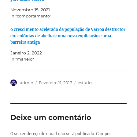
Novembro 15, 2021
In "comportamento"
o crescimento acelerado da população de Varroa destructor
em colónias de abelhas: uma nova explicação e uma
barreira antiga
Janeiro 2, 2022
In "maneio"
Autor
Publicado
Categorias
admin
Fevereiro 11, 2017
estudos
em
Deixe um comentário
O seu endereço de email não será publicado.
Campos