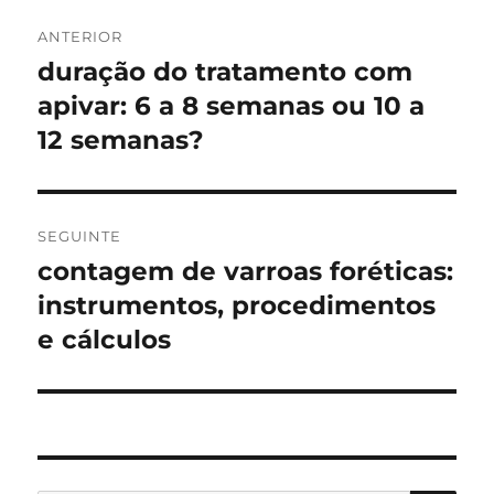
Navegação
ANTERIOR
de
duração do tratamento com
Artigo
anterior:
apivar: 6 a 8 semanas ou 10 a
artigos
12 semanas?
SEGUINTE
contagem de varroas foréticas:
Artigo
seguinte:
instrumentos, procedimentos
e cálculos