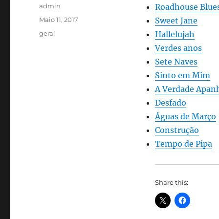
Autor
admin
Roadhouse Blue
Publicado
Maio 11, 2017
Sweet Jane
em
Categorias
geral
Hallelujah
Verdes anos
Sete Naves
Sinto em Mim
A Verdade Apan
Desfado
Águas de Março
Construção
Tempo de Pipa
Share this: