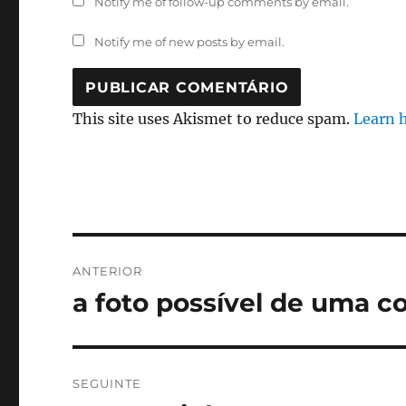
Notify me of follow-up comments by email.
Notify me of new posts by email.
This site uses Akismet to reduce spam.
Learn 
Navegação
ANTERIOR
de
a foto possível de uma c
Artigo
anterior:
artigos
SEGUINTE