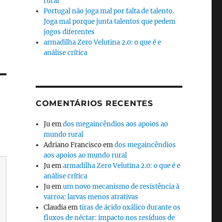
rural
Portugal não joga mal por falta de talento.
Joga mal porque junta talentos que pedem
jogos diferentes
armadilha Zero Velutina 2.0: o que é e
análise crítica
COMENTÁRIOS RECENTES
Ju
em
dos megaincêndios aos apoios ao
mundo rural
Adriano Francisco
em
dos megaincêndios
aos apoios ao mundo rural
Ju
em
armadilha Zero Velutina 2.0: o que é e
análise crítica
Ju
em
um novo mecanismo de resistência à
varroa: larvas menos atrativas
Claudia
em
tiras de ácido oxálico durante os
fluxos de néctar: impacto nos resíduos de