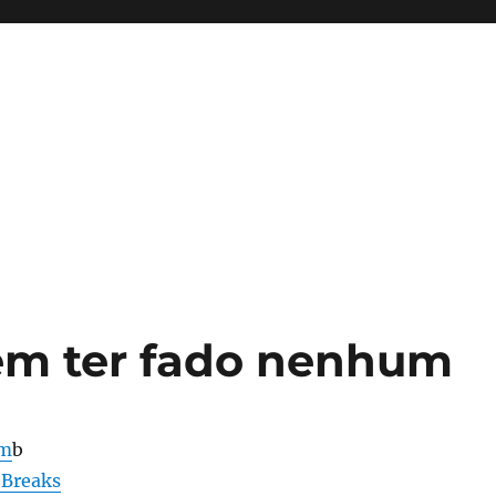
em ter fado nenhum
um
b
 Breaks