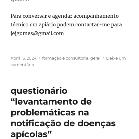
Para conversar e agendar acompanhamento
técnico em apiário podem contactar-me para
jejgomes@gmail.com
Publicado
Categorias
Abril 15, 2024
formação e consultoria
,
geral
Deixe um
em
sobre
comentário
acompanhamento
e
serviço
questionário
técnico
em
“levantamento de
apiário:
problemáticas na
2ª
sessão
notificação de doenças
apícolas”