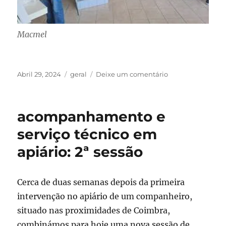
Macmel
Publicado
Categorias
sobre
Abril 29, 2024
geral
Deixe um comentário
em
bem
hajas,
Francisco!
acompanhamento e
serviço técnico em
apiário: 2ª sessão
Cerca de duas semanas depois da primeira
intervenção no apiário de um companheiro,
situado nas proximidades de Coimbra,
combinámos para hoje uma nova sessão de