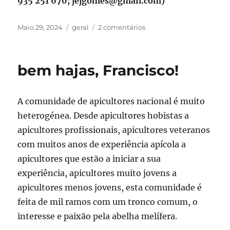
935 251 670; jejgomes@gmail.com)
Publicado
Categorias
em
Maio 29, 2024
geral
2 comentários
em
4ª
visita
técnica:
bem hajas, Francisco!
um
apicultor
que
A comunidade de apicultores nacional é muito
continua
satisfeito
heterogénea. Desde apicultores hobistas a
e
apicultores profissionais, apicultores veteranos
orgulhoso
com muitos anos de experiência apícola a
com
o
apicultores que estão a iniciar a sua
que
experiência, apicultores muito jovens a
alcançámos
apicultores menos jovens, esta comunidade é
feita de mil ramos com um tronco comum, o
interesse e paixão pela abelha melífera.