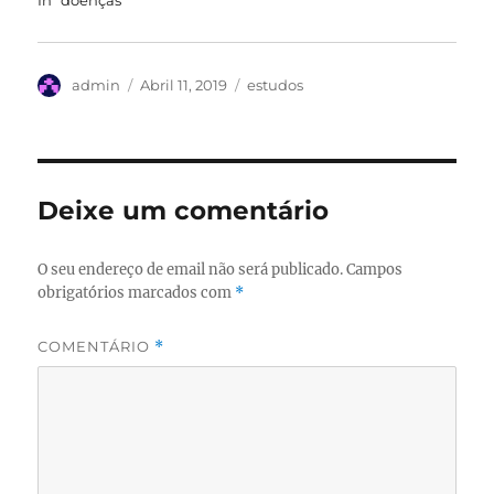
Autor
Publicado
Categorias
admin
Abril 11, 2019
estudos
em
Deixe um comentário
O seu endereço de email não será publicado.
Campos
obrigatórios marcados com
*
COMENTÁRIO
*