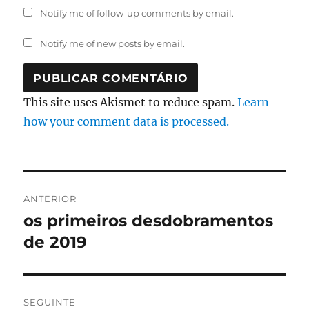
Notify me of follow-up comments by email.
Notify me of new posts by email.
This site uses Akismet to reduce spam.
Learn
how your comment data is processed.
Navegação
ANTERIOR
de
os primeiros desdobramentos
Artigo
anterior:
de 2019
artigos
SEGUINTE