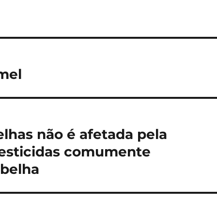
mel
elhas não é afetada pela
pesticidas comumente
abelha