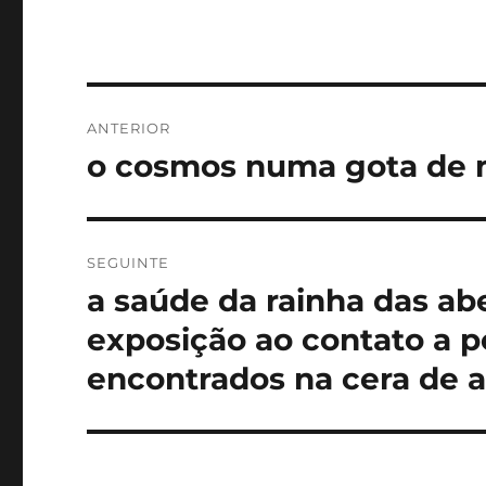
Navegação
ANTERIOR
de
o cosmos numa gota de 
Artigo
anterior:
artigos
SEGUINTE
a saúde da rainha das ab
Artigo
seguinte:
exposição ao contato a 
encontrados na cera de 