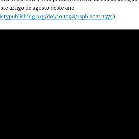
este artigo de agosto deste ano
ietypublishing.org/doi/10.1098/rspb.2021.1375
)