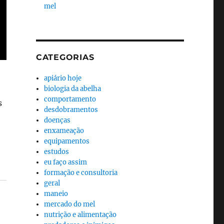
mel
CATEGORIAS
apiário hoje
biologia da abelha
comportamento
s
desdobramentos
e
doenças
enxameação
equipamentos
estudos
eu faço assim
formação e consultoria
geral
maneio
mercado do mel
nutrição e alimentação