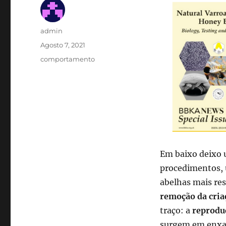
Autor
admin
Publicado
Agosto 7, 2021
em
Categorias
comportamento
Em baixo deixo 
procedimentos, u
abelhas mais re
remoção da cria
traço: a
reprodu
surgem em enxam