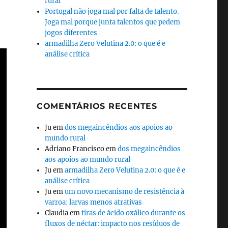
rural
Portugal não joga mal por falta de talento.
Joga mal porque junta talentos que pedem
jogos diferentes
armadilha Zero Velutina 2.0: o que é e
análise crítica
COMENTÁRIOS RECENTES
Ju
em
dos megaincêndios aos apoios ao
mundo rural
Adriano Francisco
em
dos megaincêndios
aos apoios ao mundo rural
Ju
em
armadilha Zero Velutina 2.0: o que é e
análise crítica
Ju
em
um novo mecanismo de resistência à
varroa: larvas menos atrativas
Claudia
em
tiras de ácido oxálico durante os
fluxos de néctar: impacto nos resíduos de