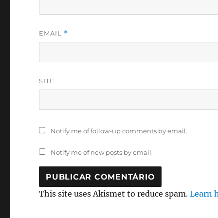
EMAIL
*
SITE
Notify me of follow-up comments by email.
Notify me of new posts by email.
This site uses Akismet to reduce spam.
Learn 