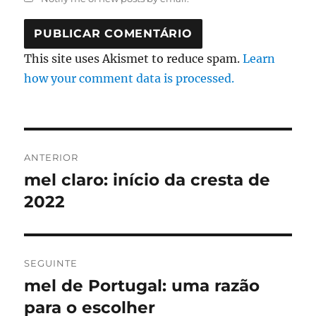
This site uses Akismet to reduce spam.
Learn
how your comment data is processed.
Navegação
ANTERIOR
de
mel claro: início da cresta de
Artigo
anterior:
2022
artigos
SEGUINTE
mel de Portugal: uma razão
Artigo
seguinte:
para o escolher