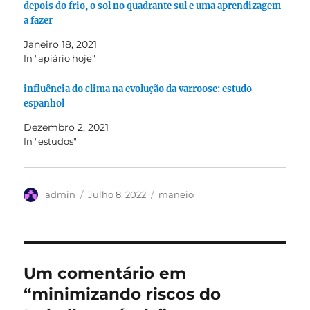
depois do frio, o sol no quadrante sul e uma aprendizagem
a fazer
Janeiro 18, 2021
In "apiário hoje"
influência do clima na evolução da varroose: estudo
espanhol
Dezembro 2, 2021
In "estudos"
Autor
Publicado
Categorias
admin
Julho 8, 2022
maneio
em
Um comentário em
“minimizando riscos do