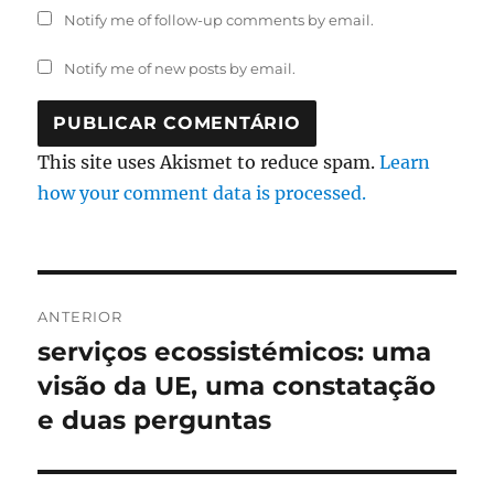
Notify me of follow-up comments by email.
Notify me of new posts by email.
This site uses Akismet to reduce spam.
Learn
how your comment data is processed.
Navegação
ANTERIOR
de
serviços ecossistémicos: uma
Artigo
anterior:
visão da UE, uma constatação
artigos
e duas perguntas