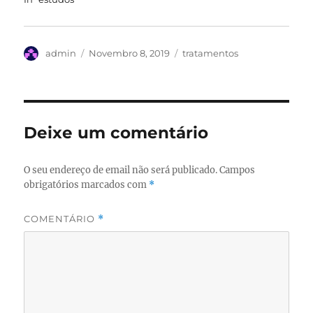
Autor
Publicado
Categorias
admin
Novembro 8, 2019
tratamentos
em
Deixe um comentário
O seu endereço de email não será publicado.
Campos
obrigatórios marcados com
*
COMENTÁRIO
*