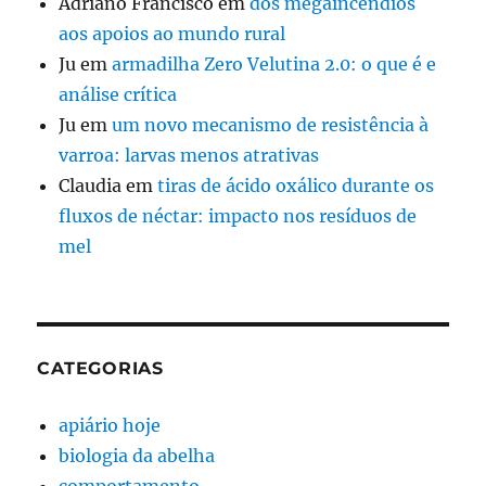
Adriano Francisco
em
dos megaincêndios
aos apoios ao mundo rural
Ju
em
armadilha Zero Velutina 2.0: o que é e
análise crítica
Ju
em
um novo mecanismo de resistência à
varroa: larvas menos atrativas
Claudia
em
tiras de ácido oxálico durante os
fluxos de néctar: impacto nos resíduos de
mel
CATEGORIAS
apiário hoje
biologia da abelha
comportamento