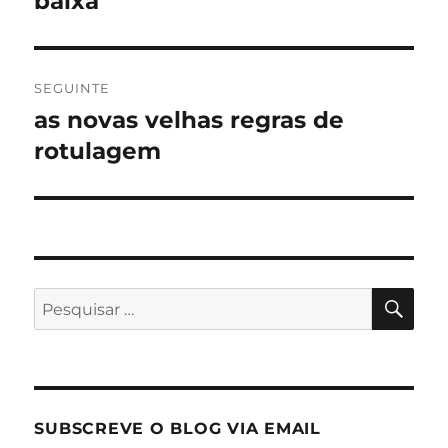
baixa
SEGUINTE
as novas velhas regras de
Artigo
seguinte:
rotulagem
PES
Pesquisar
por:
SUBSCREVE O BLOG VIA EMAIL