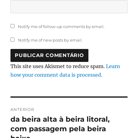
Notify me of follow-up comments by email.
Notify me of new posts by email.
This site uses Akismet to reduce spam.
Learn
how your comment data is processed.
Navegação
ANTERIOR
de
da beira alta à beira litoral,
Artigo
anterior:
com passagem pela beira
artigos