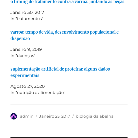
o timing do tratamento contra a varroa: juntando as peças
Janeiro 30, 2017
In "tratamentos"
varroa: tempo de vida, desenvolvimento populacional e
dispersão
Janeiro 9, 2019
In "doenças"
suplementação artificial de proteína: alguns dados
experimentais
Agosto 27, 2020
In "nutrição e alimentação"
Autor
Publicado
Categorias
admin
Janeiro 25, 2017
biologia da abelha
em